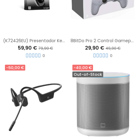
(K72426EU) Presentador Kensington Láser Verde
8BitDo Pro 2 Control Gamepad Para Switch / Windows / Android / Mac OS / Steam ( Gris )
59,90 €
29,90 €
79,90 €
49,90 €
0
0
-50,00 €
-40,00 €
Out-of-Stock