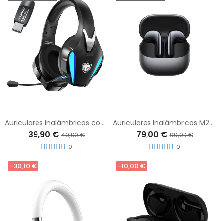
Auriculares Inalámbricos con Diadema Retráctil Phoinikas Q5S para PS4/PS5/PC con Micrófono + Adaptador USB - C
Auriculares Inalámbricos M23E1E1 Xiaomi Buds 5 ANC Negro Grafito
39,90 €
79,00 €
49,90 €
99,00 €
0
0
-30,10 €
-10,00 €