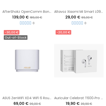
AfterShokz OpenComm Bone Conduction Stereo Bluetooth Headset
Altavoz Xiaomi Mi Smart L09G Speaker Blanco
139,00 €
29,00 €
189,00 €
69,00 €
0
0
-30,00 €
-20,00 €
Out-of-Stock
ASUS ZenWiFi XD4 WiFi 6 Router Inalámbrico Gigabit
Auricular Celebrat T600‑Pro Bluetooth 5.3 Blanco – Auriculares True Wireless Bluetooth 5.3
69,00 €
19,90 €
99,00 €
39,90 €