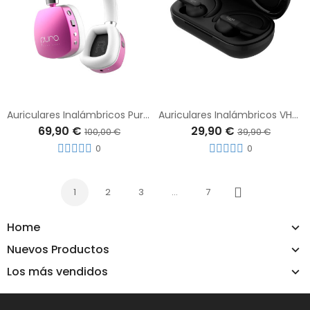
Auriculares Inalámbricos Puro Sound Labs PuroQuiets Con Activación Activa de Ruido Rosas
Auriculares Inalámbricos VHP-TW67BK Vieta Pro Action Para Deporte Negro
69,90 €
29,90 €
100,00 €
39,90 €
0
0
1
2
3
…
7
Siguiente
Home
Nuevos Productos
Los más vendidos