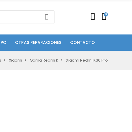
0
 PC
OTRAS REPARACIONES
CONTACTO
s
Xiaomi
Gama Redmi K
Xiaomi Redmi K30 Pro