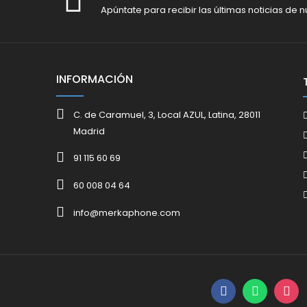
Apúntate para recibir las últimas noticias de n
INFORMACIÓN
C. de Caramuel, 3, Local AZUL, Latina, 28011
Madrid
91 115 60 69
60 008 04 64
info@merkaphone.com