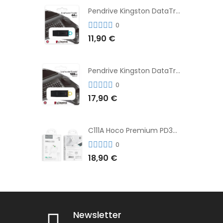
Pendrive Kingston DataTraveler® Exodia™ 64GB 3.2'
0
11,90 €
Pendrive Kingston DataTraveler® Exodia™ 128GB 3.2´
0
17,90 €
C111A Hoco Premium PD30W Adaptador de Carga Rápida Puerto Dual USB+Tipo C + Cable
0
18,90 €
Newsletter