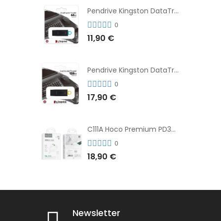
Pendrive Kingston DataTraveler® Exodia™ 64GB 3.2'
0
11,90 €
Pendrive Kingston DataTraveler® Exodia™ 128GB 3.2´
0
17,90 €
C111A Hoco Premium PD30W Adaptador de Carga Rápida Puerto Dual USB+Tipo C + Cable
0
18,90 €
Newsletter