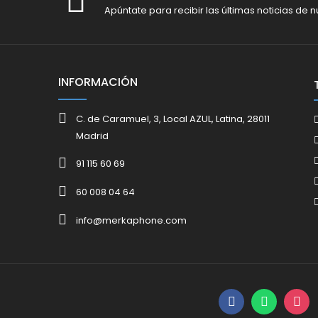
Apúntate para recibir las últimas noticias de n
INFORMACIÓN
C. de Caramuel, 3, Local AZUL, Latina, 28011
Madrid
91 115 60 69
60 008 04 64
info@merkaphone.com