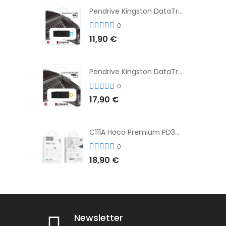
Pendrive Kingston DataTraveler® Exodia™ 64GB 3.2'
0
11,90 €
Pendrive Kingston DataTraveler® Exodia™ 128GB 3.2´
0
17,90 €
C111A Hoco Premium PD30W Adaptador de Carga Rápida Puerto Dual USB+Tipo C + Cable
0
18,90 €
Newsletter