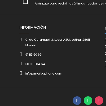
Apúntate para recibir las últimas noticias de n
INFORMACIÓN
C. de Caramuel, 3, Local AZUL, Latina, 28011
Madrid
91 115 60 69
60 008 04 64
info@merkaphone.com