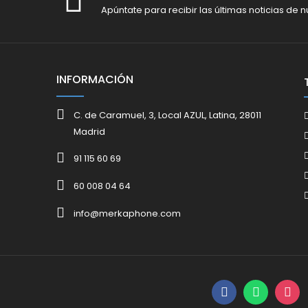
Apúntate para recibir las últimas noticias de n
INFORMACIÓN
C. de Caramuel, 3, Local AZUL, Latina, 28011
Madrid
91 115 60 69
60 008 04 64
info@merkaphone.com