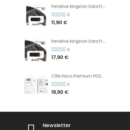
Pendrive Kingston DataTraveler® Exodia™ 64GB 3.2'
0
11,90 €
Pendrive Kingston DataTraveler® Exodia™ 128GB 3.2´
0
17,90 €
C111A Hoco Premium PD30W Adaptador de Carga Rápida Puerto Dual USB+Tipo C + Cable
0
18,90 €
Newsletter