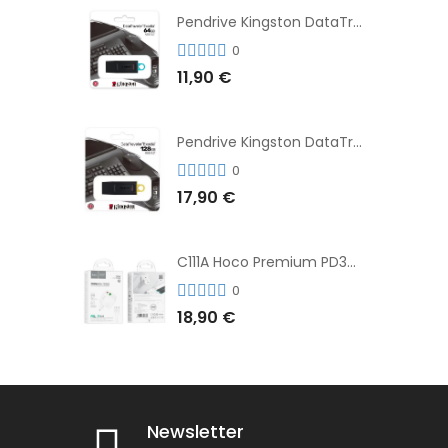
Pendrive Kingston DataTraveler® Exodia™ 64GB 3.2'
0
11,90 €
Pendrive Kingston DataTraveler® Exodia™ 128GB 3.2´
0
17,90 €
C111A Hoco Premium PD30W Adaptador de Carga Rápida Puerto Dual USB+Tipo C + Cable
0
18,90 €
Newsletter