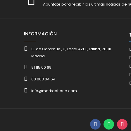
Apúntate para recibir las últimas noticias de n
INFORMACIÓN
C. de Caramuel, 3, Local AZUL, Latina, 28011
Madrid
91 115 60 69
60 008 04 64
info@merkaphone.com