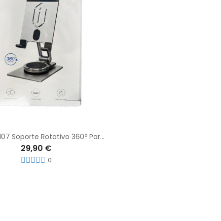
WIWU ZM107 Soporte Rotativo 360º Para Móviles y Tablets con Ángulo Ajustable
29,90 €
0