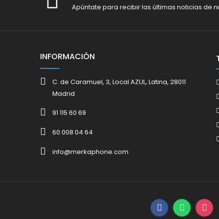
Apúntate para recibir las últimas noticias de n
INFORMACIÓN
C. de Caramuel, 3, Local AZUL, Latina, 28011
Madrid
91 115 60 69
60 008 04 64
info@merkaphone.com