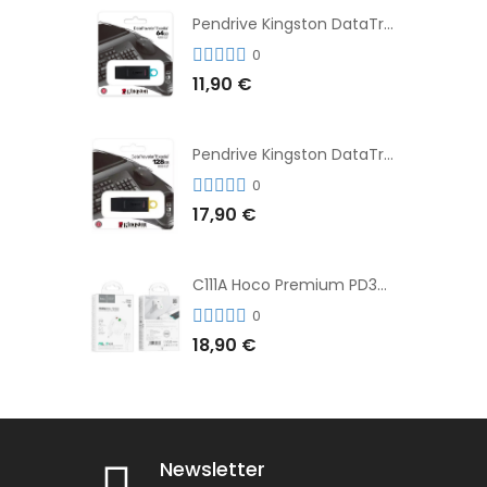
Pendrive Kingston DataTraveler® Exodia™ 64GB 3.2'
0
11,90 €
Pendrive Kingston DataTraveler® Exodia™ 128GB 3.2´
0
17,90 €
C111A Hoco Premium PD30W Adaptador de Carga Rápida Puerto Dual USB+Tipo C + Cable
0
18,90 €
Newsletter