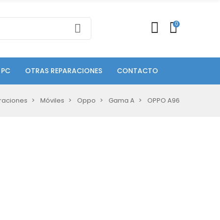
0
 PC
OTRAS REPARACIONES
CONTACTO
raciones
Móviles
Oppo
Gama A
OPPO A96