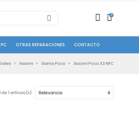
0
 PC
OTRAS REPARACIONES
CONTACTO
óviles
Xiaomi
Gama Poco
Xiaomi Poco X3 NFC
 de 1 artículo(s)