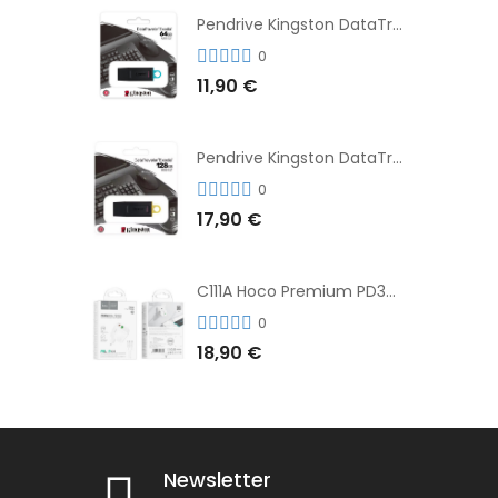
Pendrive Kingston DataTraveler® Exodia™ 64GB 3.2'
0
11,90 €
Pendrive Kingston DataTraveler® Exodia™ 128GB 3.2´
0
17,90 €
C111A Hoco Premium PD30W Adaptador de Carga Rápida Puerto Dual USB+Tipo C + Cable
0
18,90 €
Newsletter