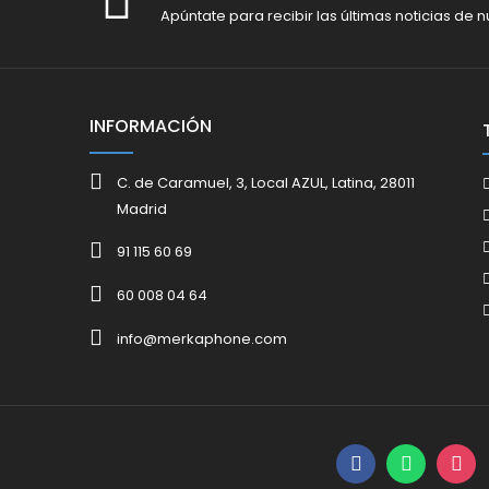
Apúntate para recibir las últimas noticias de n
INFORMACIÓN
C. de Caramuel, 3, Local AZUL, Latina, 28011
Madrid
91 115 60 69
60 008 04 64
info@merkaphone.com