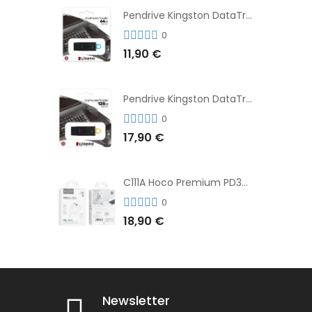
Pendrive Kingston DataTraveler® Exodia™ 64GB 3.2'
0
11,90 €
Pendrive Kingston DataTraveler® Exodia™ 128GB 3.2´
0
17,90 €
C111A Hoco Premium PD30W Adaptador de Carga Rápida Puerto Dual USB+Tipo C + Cable
0
18,90 €
Newsletter