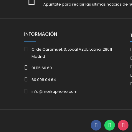
Apúntate para recibir las últimas noticias de n
INFORMACIÓN
C. de Caramuel, 3, Local AZUL, Latina, 28011
Madrid
91 115 60 69
60 008 04 64
info@merkaphone.com