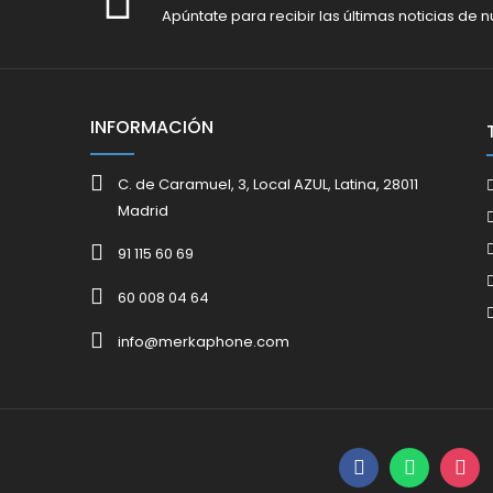
Apúntate para recibir las últimas noticias de n
INFORMACIÓN
C. de Caramuel, 3, Local AZUL, Latina, 28011
Madrid
91 115 60 69
60 008 04 64
info@merkaphone.com