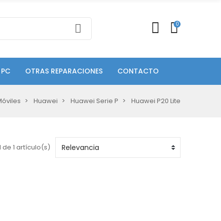
0
 PC
OTRAS REPARACIONES
CONTACTO
óviles
Huawei
Huawei Serie P
Huawei P20 Lite
 de 1 artículo(s)