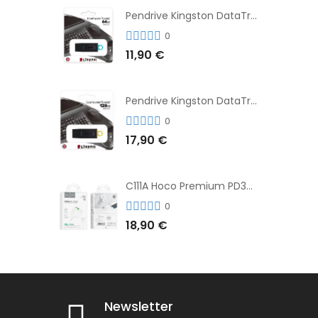
Pendrive Kingston DataTraveler® Exodia™ 64GB 3.2'
0
11,90 €
Pendrive Kingston DataTraveler® Exodia™ 128GB 3.2´
0
17,90 €
C111A Hoco Premium PD30W Adaptador de Carga Rápida Puerto Dual USB+Tipo C + Cable
0
18,90 €
Newsletter