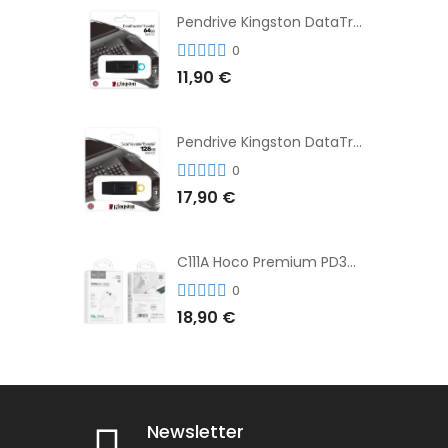
Pendrive Kingston DataTraveler® Exodia™ 64GB 3.2'
0
11,90 €
Pendrive Kingston DataTraveler® Exodia™ 128GB 3.2´
0
17,90 €
C111A Hoco Premium PD30W Adaptador de Carga Rápida Puerto Dual USB+Tipo C + Cable
0
18,90 €
Newsletter