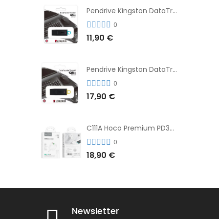
Pendrive Kingston DataTraveler® Exodia™ 64GB 3.2'
0
11,90 €
Pendrive Kingston DataTraveler® Exodia™ 128GB 3.2´
0
17,90 €
C111A Hoco Premium PD30W Adaptador de Carga Rápida Puerto Dual USB+Tipo C + Cable
0
18,90 €
Newsletter