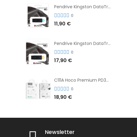
Pendrive Kingston DataTraveler® Exodia™ 64GB 3.2'
0
11,90 €
Pendrive Kingston DataTraveler® Exodia™ 128GB 3.2´
0
17,90 €
C111A Hoco Premium PD30W Adaptador de Carga Rápida Puerto Dual USB+Tipo C + Cable
0
18,90 €
Newsletter