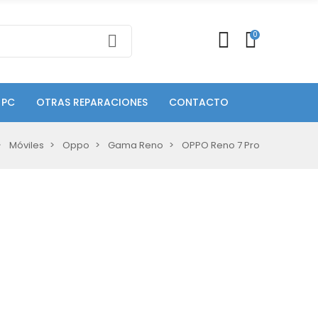
0
 PC
OTRAS REPARACIONES
CONTACTO
Móviles
Oppo
Gama Reno
OPPO Reno 7 Pro