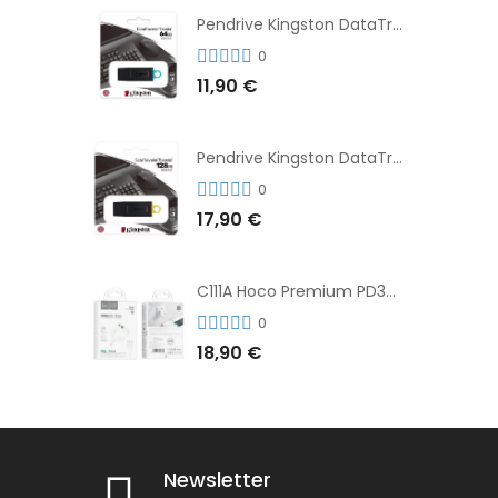
Pendrive Kingston DataTraveler® Exodia™ 64GB 3.2'
0
11,90 €
Pendrive Kingston DataTraveler® Exodia™ 128GB 3.2´
0
17,90 €
C111A Hoco Premium PD30W Adaptador de Carga Rápida Puerto Dual USB+Tipo C + Cable
0
18,90 €
Newsletter