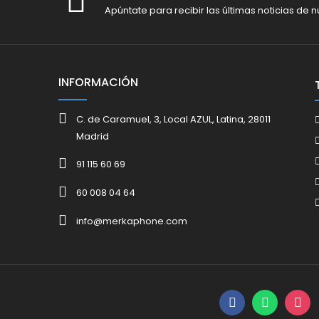
Apúntate para recibir las últimas noticias de n
INFORMACIÓN
C. de Caramuel, 3, Local AZUL, Latina, 28011
Madrid
91 115 60 69
60 008 04 64
info@merkaphone.com