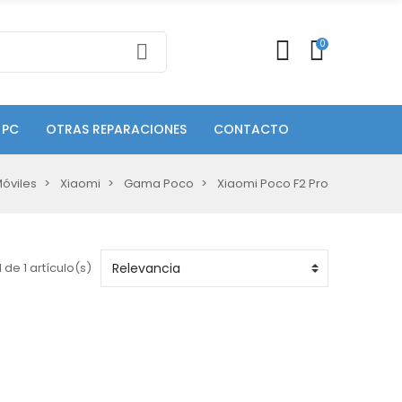
0
 PC
OTRAS REPARACIONES
CONTACTO
óviles
Xiaomi
Gama Poco
Xiaomi Poco F2 Pro
 de 1 artículo(s)