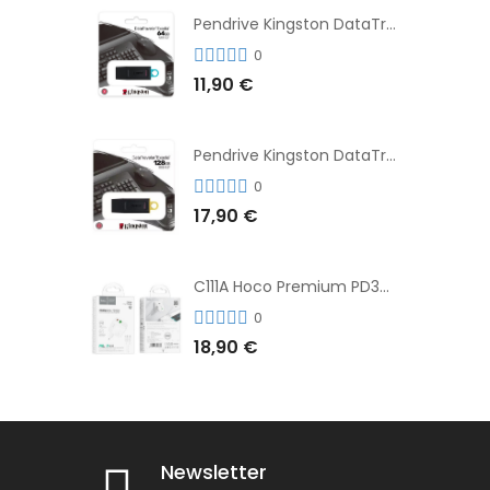
Pendrive Kingston DataTraveler® Exodia™ 64GB 3.2'
0
11,90 €
Pendrive Kingston DataTraveler® Exodia™ 128GB 3.2´
0
17,90 €
C111A Hoco Premium PD30W Adaptador de Carga Rápida Puerto Dual USB+Tipo C + Cable
0
18,90 €
Newsletter