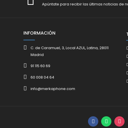
Apúntate para recibir las últimas noticias de n
INFORMACIÓN
C. de Caramuel, 3, Local AZUL, Latina, 28011
Madrid
91 115 60 69
60 008 04 64
info@merkaphone.com