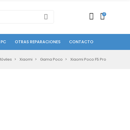
0
 PC
OTRAS REPARACIONES
CONTACTO
óviles
Xiaomi
Gama Poco
Xiaomi Poco F5 Pro