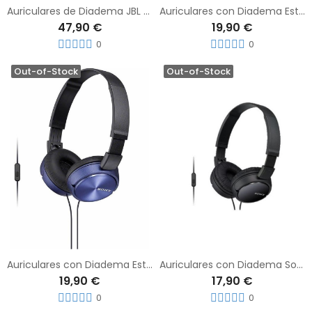
Auriculares de Diadema JBL Tune 520BT Púrpura
Auriculares con Diadema Estéreos SONY MDR-ZX310AP MiniJack 3.0 1.2M Negro
47,90 €
19,90 €
0
0
Out-of-Stock
Out-of-Stock
Auriculares con Diadema Estéreos SONY MDR-ZX310AP MiniJack 3.0 1.2M Azul Marino
Auriculares con Diadema Sony MDR-ZX110AP Negro MiniJack 3.5mm 1.2MM
19,90 €
17,90 €
0
0