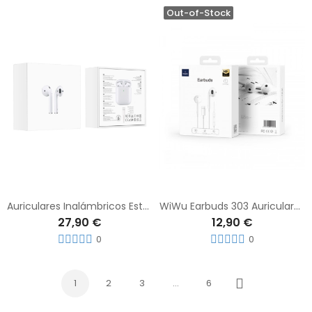
Out-of-Stock
Auriculares Inalámbricos Estéreos HOCO SEW41
WiWu Earbuds 303 Auriculares Con Cable Conector C In Ear
27,90 €
12,90 €
0
0
1
2
3
…
6
Siguiente