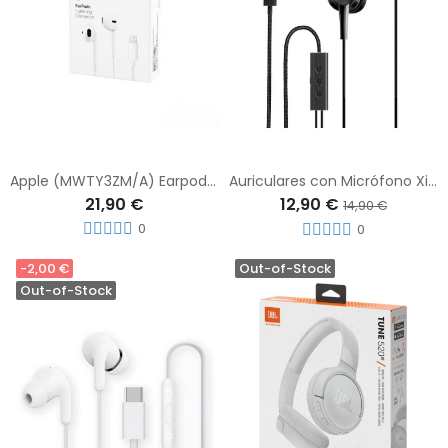
Apple (MWTY3ZM/A) Earpods con Conector Lightning
Auriculares con Micrófono Xiaomi M2413E1 Earphones USB Tipo C Negros
21,90 €
12,90 €
14,90 €
0
0
-2,00 €
Out-of-Stock
Out-of-Stock