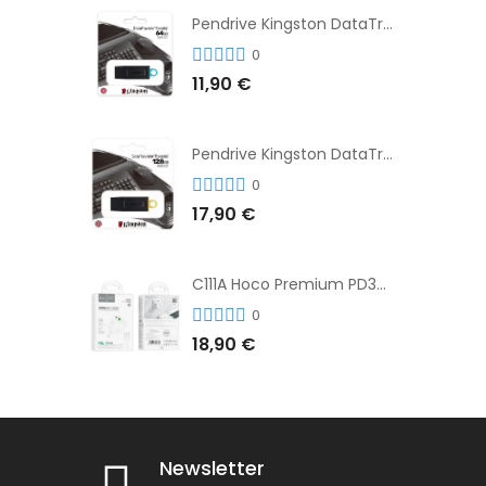
Pendrive Kingston DataTraveler® Exodia™ 64GB 3.2'
0
11,90 €
Pendrive Kingston DataTraveler® Exodia™ 128GB 3.2´
0
17,90 €
C111A Hoco Premium PD30W Adaptador de Carga Rápida Puerto Dual USB+Tipo C + Cable
0
18,90 €
Newsletter