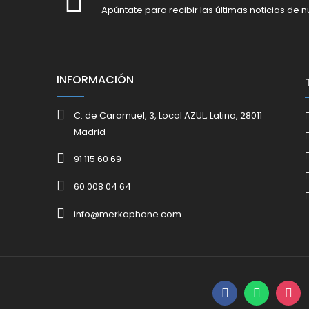
Apúntate para recibir las últimas noticias de n
INFORMACIÓN
C. de Caramuel, 3, Local AZUL, Latina, 28011
Madrid
91 115 60 69
60 008 04 64
info@merkaphone.com