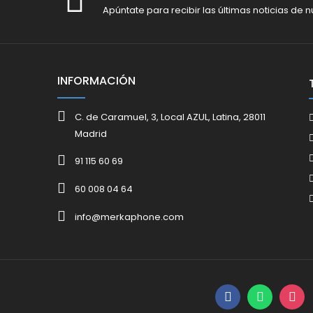
Apúntate para recibir las últimas noticias de n
INFORMACIÓN
C. de Caramuel, 3, Local AZUL, Latina, 28011
Madrid
91 115 60 69
60 008 04 64
info@merkaphone.com