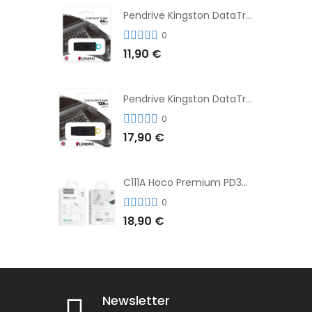
Pendrive Kingston DataTraveler® Exodia™ 64GB 3.2'
0
11,90 €
Pendrive Kingston DataTraveler® Exodia™ 128GB 3.2´
0
17,90 €
C111A Hoco Premium PD30W Adaptador de Carga Rápida Puerto Dual USB+Tipo C + Cable
0
18,90 €
Newsletter