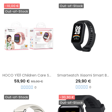
-10,00 €
Out-of-Stock
Out-of-Stock
HOCO Y101 Children Care Smartwatch 4G
Smartwatch Xiaomi Smart Band 9 Active Negro
59,90 €
29,90 €
69,90 €
0
0
Out-of-Stock
-30,90 €
Out-of-Stock