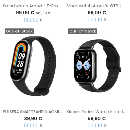
Smartwatch Amazfit T-Rex Negro
Smartwatch Amazfit GTR 2 46MM Obsidian BLack Classic Edition
99,00 €
99,00 €
149,00 €
0
0
Out-of-Stock
Out-of-Stock
PULSERA SMARTBAND XIAOMI MI BAND 8 NEGRA
Xiaomi Redmi Watch 5 Lite Negro
39,90 €
59,90 €
0
0