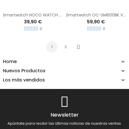
Smartwatch HOCO WATCH Y27
Smartwatch OC-SM600BK Vieta Pro Curving Negro
39,90 €
59,90 €
0
0
1
2
Siguiente
Home
Nuevos Productos
Los más vendidos
Newsletter
Apúntate para recibir las últimas noticias de nuestras ventas.