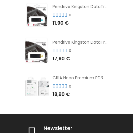
Pendrive Kingston DataTraveler® Exodia™ 64GB 3.2'
0
11,90 €
Pendrive Kingston DataTraveler® Exodia™ 128GB 3.2´
0
17,90 €
C111A Hoco Premium PD30W Adaptador de Carga Rápida Puerto Dual USB+Tipo C + Cable
0
18,90 €
Newsletter