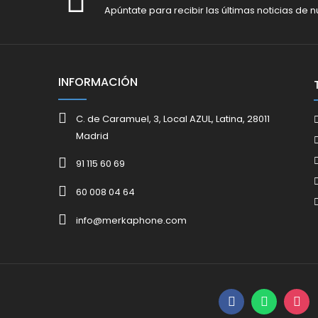
Apúntate para recibir las últimas noticias de n
INFORMACIÓN
C. de Caramuel, 3, Local AZUL, Latina, 28011
Madrid
91 115 60 69
60 008 04 64
info@merkaphone.com