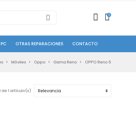
0
 PC
OTRAS REPARACIONES
CONTACTO
es
Móviles
Oppo
Gama Reno
OPPO Reno 5
 de 1 artículo(s)