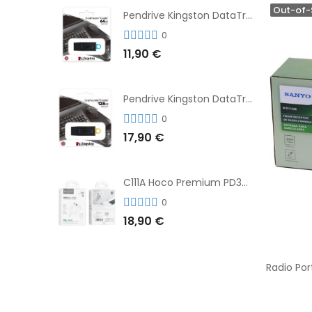
Out-of-
Pendrive Kingston DataTraveler® Exodia™ 64GB 3.2'
0
11,90 €
Pendrive Kingston DataTraveler® Exodia™ 128GB 3.2´
0
17,90 €
C111A Hoco Premium PD30W Adaptador de Carga Rápida Puerto Dual USB+Tipo C + Cable
0
18,90 €