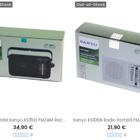
Stock
Out-of-Stock
Radio Portátil Sanyo KS115G FM/AM Receptor de Radio 2 Bandas + Entrada para Auriculares
34,90 €
21,90 €
0
0