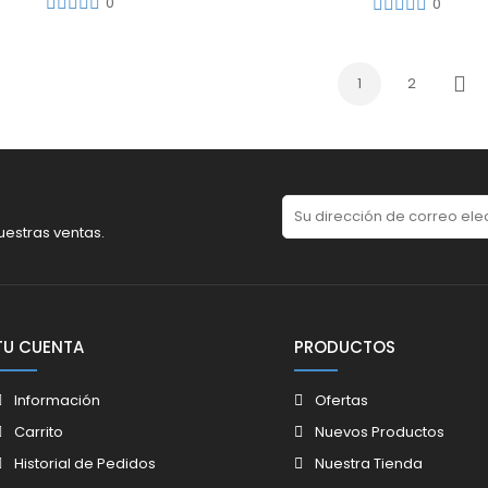
0
0
1
2
Sigu
uestras ventas.
TU CUENTA
PRODUCTOS
Información
Ofertas
Carrito
Nuevos Productos
Historial de Pedidos
Nuestra Tienda