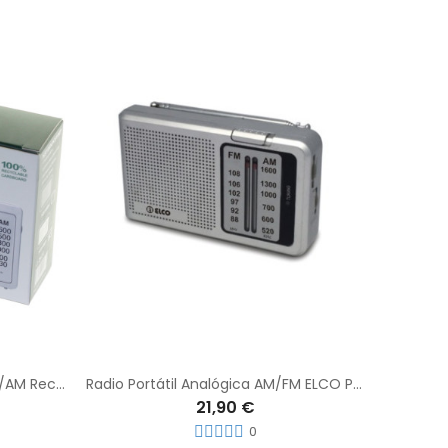
Sanyo KS106N Radio Portátil FM/AM Receptor de Radio 2 Bandas + Entrada de Auriculares
Radio Portátil Analógica AM/FM ELCO PD712 Con Altavoz y AUX para Auriculares
21,90 €
0