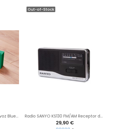
Out-of-Stock
Lexon TYKHO 3 Radio FM + Altavoz Bluetooth Duck
Radio SANYO KS130 FM/AM Receptor de Radio 2 Bandas + Entrada de Auriculares
29,90 €