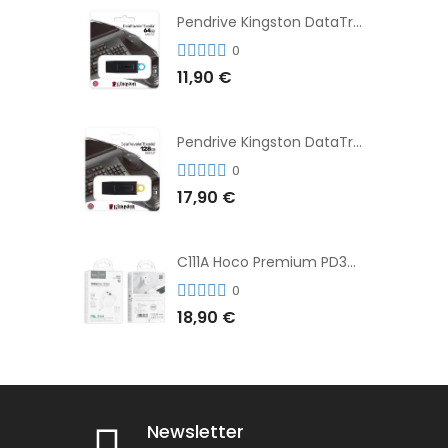
Pendrive Kingston DataTraveler® Exodia™ 64GB 3.2'
0
11,90 €
Pendrive Kingston DataTraveler® Exodia™ 128GB 3.2´
0
17,90 €
C111A Hoco Premium PD30W Adaptador de Carga Rápida Puerto Dual USB+Tipo C + Cable
0
18,90 €
Newsletter