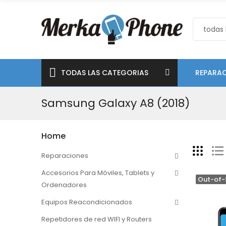
TODAS LAS CATEGORIAS
REPARAC
Samsung Galaxy A8 (2018)
Home
Reparaciones
Accesorios Para Móviles, Tablets y
Out-of-
Ordenadores
Equipos Reacondicionados
Repetidores de red WIFI y Routers