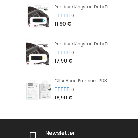
Pendrive Kingston DataTraveler® Exodia™ 64GB 3.2'
0
11,90 €
Pendrive Kingston DataTraveler® Exodia™ 128GB 3.2´
0
17,90 €
C111A Hoco Premium PD30W Adaptador de Carga Rápida Puerto Dual USB+Tipo C + Cable
0
18,90 €
Newsletter