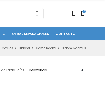
0
 PC
OTRAS REPARACIONES
CONTACTO
Móviles
Xiaomi
Gama Redmi
Xiaomi Redmi 9
 de 1 artículo(s)