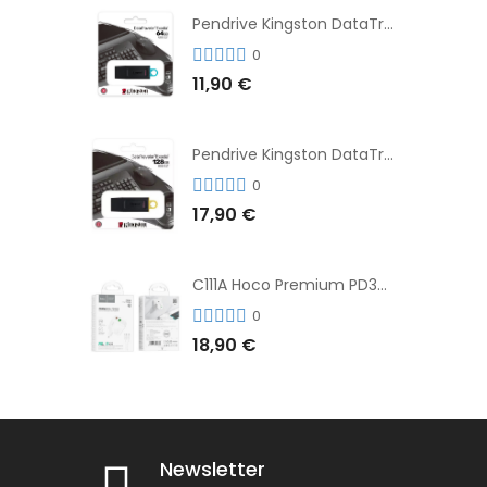
Pendrive Kingston DataTraveler® Exodia™ 64GB 3.2'
0
11,90 €
Pendrive Kingston DataTraveler® Exodia™ 128GB 3.2´
0
17,90 €
C111A Hoco Premium PD30W Adaptador de Carga Rápida Puerto Dual USB+Tipo C + Cable
0
18,90 €
Newsletter