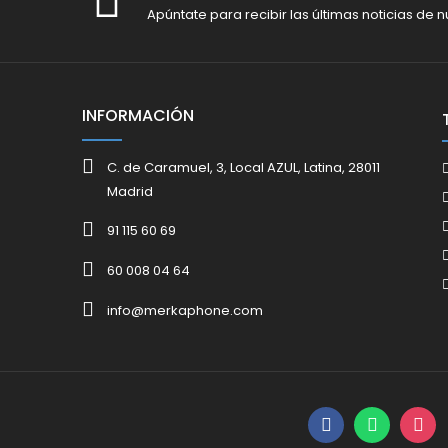
Apúntate para recibir las últimas noticias de n
INFORMACIÓN
C. de Caramuel, 3, Local AZUL, Latina, 28011
Madrid
91 115 60 69
60 008 04 64
info@merkaphone.com