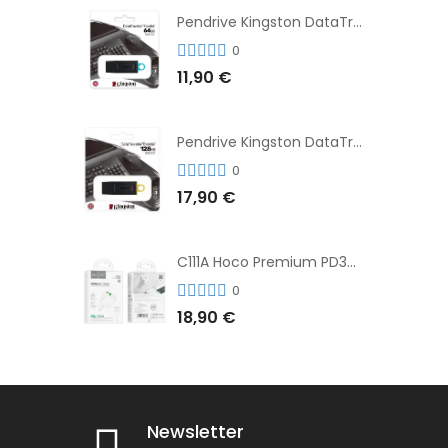
Pendrive Kingston DataTraveler® Exodia™ 64GB 3.2'
0
11,90 €
Pendrive Kingston DataTraveler® Exodia™ 128GB 3.2´
0
17,90 €
C111A Hoco Premium PD30W Adaptador de Carga Rápida Puerto Dual USB+Tipo C + Cable
0
18,90 €
Newsletter