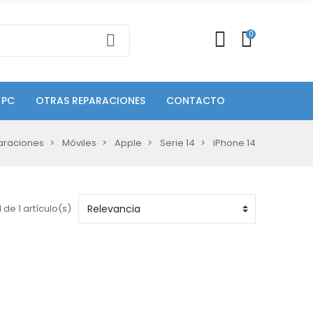
0
 PC
OTRAS REPARACIONES
CONTACTO
araciones
Móviles
Apple
Serie 14
iPhone 14
 de 1 artículo(s)