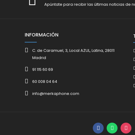
Apúntate para recibir las últimas noticias de n
INFORMACIÓN
C. de Caramuel, 3, Local AZUL, Latina, 28011
Madrid
91 115 60 69
60 008 04 64
info@merkaphone.com