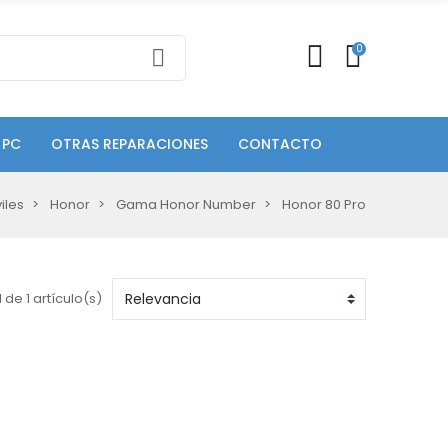
0
 PC
OTRAS REPARACIONES
CONTACTO
iles
Honor
Gama Honor Number
Honor 80 Pro
 de 1 artículo(s)