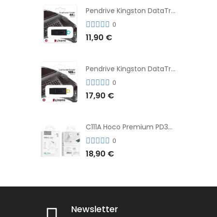
Pendrive Kingston DataTraveler® Exodia™ 64GB 3.2'
0
11,90 €
Pendrive Kingston DataTraveler® Exodia™ 128GB 3.2´
0
17,90 €
C111A Hoco Premium PD30W Adaptador de Carga Rápida Puerto Dual USB+Tipo C + Cable
0
18,90 €
Newsletter