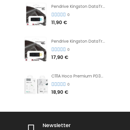
Pendrive Kingston DataTraveler® Exodia™ 64GB 3.2'
0
11,90 €
Pendrive Kingston DataTraveler® Exodia™ 128GB 3.2´
0
17,90 €
C111A Hoco Premium PD30W Adaptador de Carga Rápida Puerto Dual USB+Tipo C + Cable
0
18,90 €
Newsletter