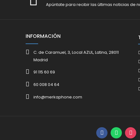
Apúntate para recibir las últimas noticias de n
INFORMACIÓN
C. de Caramuel, 3, Local AZUL, Latina, 28011
Madrid
91 115 60 69
60 008 04 64
info@merkaphone.com