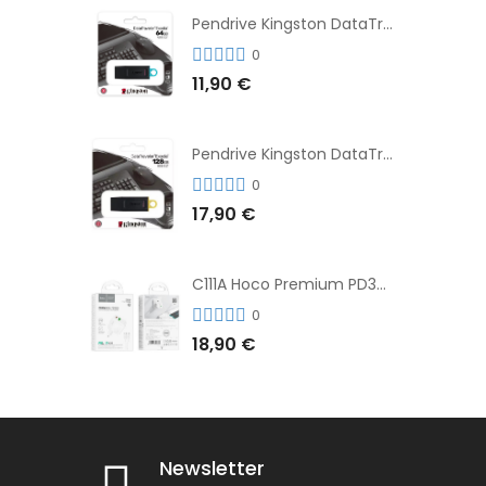
Pendrive Kingston DataTraveler® Exodia™ 64GB 3.2'
0
11,90 €
Pendrive Kingston DataTraveler® Exodia™ 128GB 3.2´
0
17,90 €
C111A Hoco Premium PD30W Adaptador de Carga Rápida Puerto Dual USB+Tipo C + Cable
0
18,90 €
Newsletter