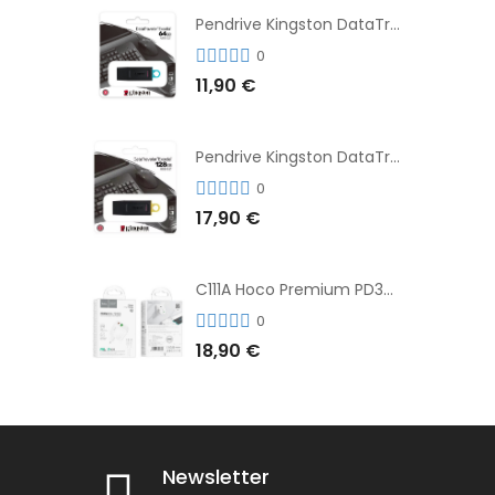
Pendrive Kingston DataTraveler® Exodia™ 64GB 3.2'
0
11,90 €
Pendrive Kingston DataTraveler® Exodia™ 128GB 3.2´
0
17,90 €
C111A Hoco Premium PD30W Adaptador de Carga Rápida Puerto Dual USB+Tipo C + Cable
0
18,90 €
Newsletter