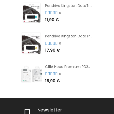
Pendrive Kingston DataTraveler® Exodia™ 64GB 3.2'
0
11,90 €
Pendrive Kingston DataTraveler® Exodia™ 128GB 3.2´
0
17,90 €
C111A Hoco Premium PD30W Adaptador de Carga Rápida Puerto Dual USB+Tipo C + Cable
0
18,90 €
Newsletter