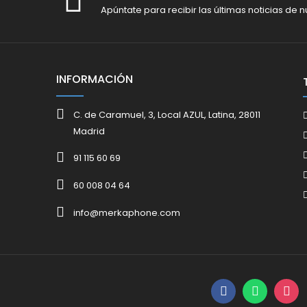
Apúntate para recibir las últimas noticias de n
INFORMACIÓN
C. de Caramuel, 3, Local AZUL, Latina, 28011
Madrid
91 115 60 69
60 008 04 64
info@merkaphone.com