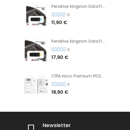
Pendrive Kingston DataTraveler® Exodia™ 64GB 3.2'
0
11,90 €
Pendrive Kingston DataTraveler® Exodia™ 128GB 3.2´
0
17,90 €
C111A Hoco Premium PD30W Adaptador de Carga Rápida Puerto Dual USB+Tipo C + Cable
0
18,90 €
Newsletter