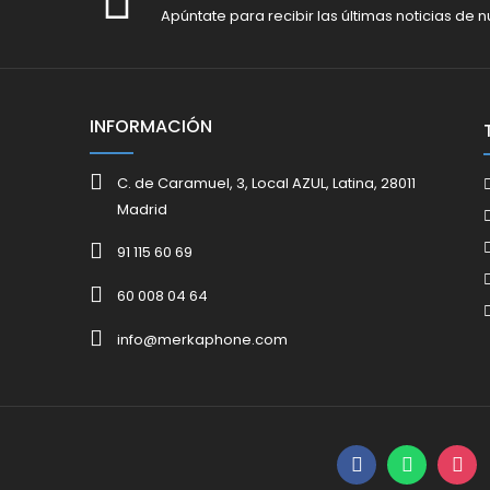
Apúntate para recibir las últimas noticias de n
INFORMACIÓN
C. de Caramuel, 3, Local AZUL, Latina, 28011
Madrid
91 115 60 69
60 008 04 64
info@merkaphone.com