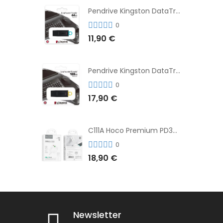
Pendrive Kingston DataTraveler® Exodia™ 64GB 3.2'
0
11,90 €
Pendrive Kingston DataTraveler® Exodia™ 128GB 3.2´
0
17,90 €
C111A Hoco Premium PD30W Adaptador de Carga Rápida Puerto Dual USB+Tipo C + Cable
0
18,90 €
Newsletter