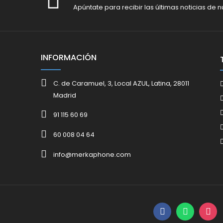
Apúntate para recibir las últimas noticias de n
INFORMACIÓN
C. de Caramuel, 3, Local AZUL, Latina, 28011
Madrid
91 115 60 69
60 008 04 64
info@merkaphone.com