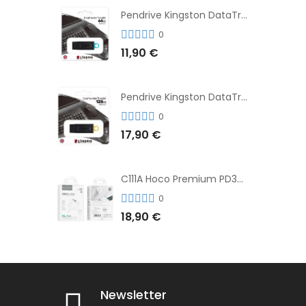
Pendrive Kingston DataTraveler® Exodia™ 64GB 3.2'
0
11,90 €
Pendrive Kingston DataTraveler® Exodia™ 128GB 3.2´
0
17,90 €
C111A Hoco Premium PD30W Adaptador de Carga Rápida Puerto Dual USB+Tipo C + Cable
0
18,90 €
Newsletter