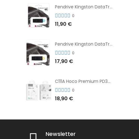
Pendrive Kingston DataTraveler® Exodia™ 64GB 3.2'
0
11,90 €
Pendrive Kingston DataTraveler® Exodia™ 128GB 3.2´
0
17,90 €
C111A Hoco Premium PD30W Adaptador de Carga Rápida Puerto Dual USB+Tipo C + Cable
0
18,90 €
Newsletter