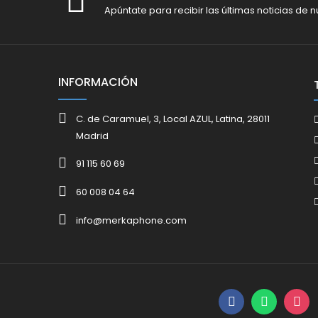
Apúntate para recibir las últimas noticias de n
INFORMACIÓN
C. de Caramuel, 3, Local AZUL, Latina, 28011
Madrid
91 115 60 69
60 008 04 64
info@merkaphone.com