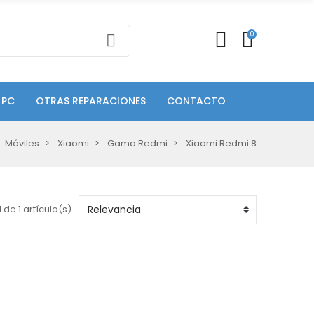
0
 PC
OTRAS REPARACIONES
CONTACTO
Móviles
Xiaomi
Gama Redmi
Xiaomi Redmi 8
 de 1 artículo(s)