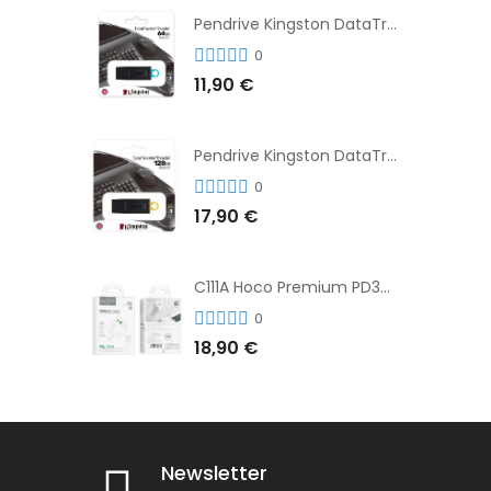
Pendrive Kingston DataTraveler® Exodia™ 64GB 3.2'
0
11,90 €
Pendrive Kingston DataTraveler® Exodia™ 128GB 3.2´
0
17,90 €
C111A Hoco Premium PD30W Adaptador de Carga Rápida Puerto Dual USB+Tipo C + Cable
0
18,90 €
Newsletter