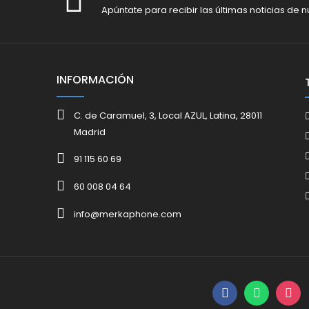
Apúntate para recibir las últimas noticias de n
INFORMACIÓN
C. de Caramuel, 3, Local AZUL, Latina, 28011
Madrid
91 115 60 69
60 008 04 64
info@merkaphone.com