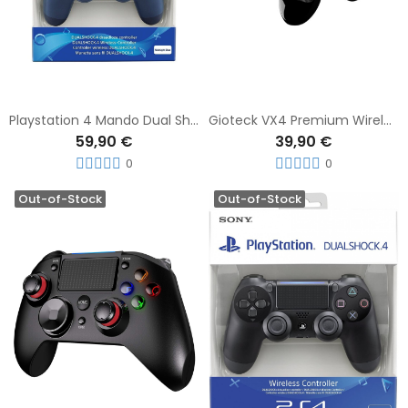
Playstation 4 Mando Dual Shock 4 V Midnight Blue
Gioteck VX4 Premium Wireless Controller For PS4, PRO AND PC Camouflage
59,90 €
39,90 €
0
0
Out-of-Stock
Out-of-Stock