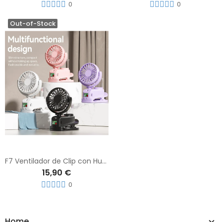
0
0
Out-of-Stock
F7 Ventilador de Clip con Humidificador Rosa
15,90 €
0
Home