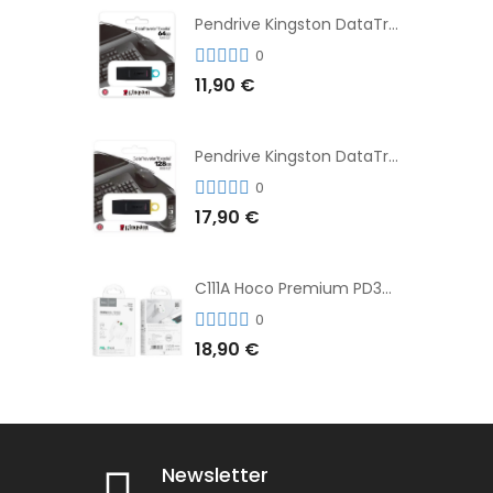
Pendrive Kingston DataTraveler® Exodia™ 64GB 3.2'
0
11,90 €
Pendrive Kingston DataTraveler® Exodia™ 128GB 3.2´
0
17,90 €
C111A Hoco Premium PD30W Adaptador de Carga Rápida Puerto Dual USB+Tipo C + Cable
0
18,90 €
Newsletter