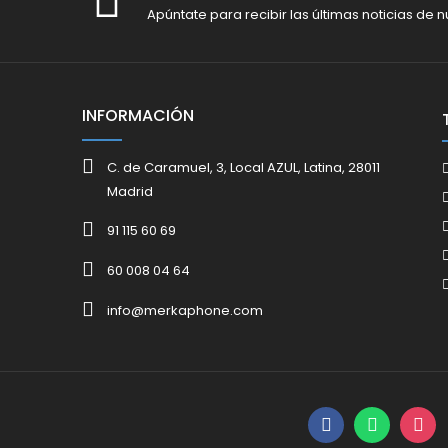
Apúntate para recibir las últimas noticias de n
INFORMACIÓN
C. de Caramuel, 3, Local AZUL, Latina, 28011
Madrid
91 115 60 69
60 008 04 64
info@merkaphone.com