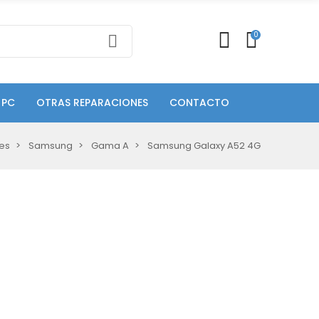
0
 PC
OTRAS REPARACIONES
CONTACTO
es
Samsung
Gama A
Samsung Galaxy A52 4G