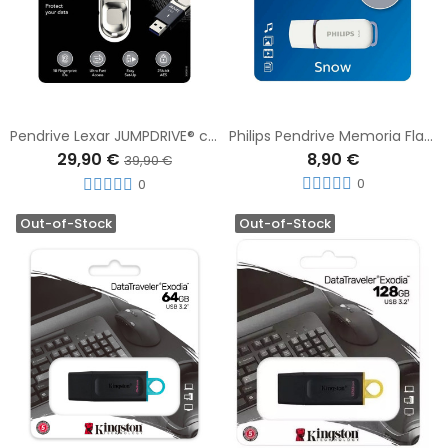
Pendrive Lexar JUMPDRIVE® con Lector de Huella F35 64GB USB 3.0 150MB/s
Philips Pendrive Memoria Flash 2.0 USB 32GB
29,90 €
8,90 €
39,90 €
0
0
Out-of-Stock
Out-of-Stock