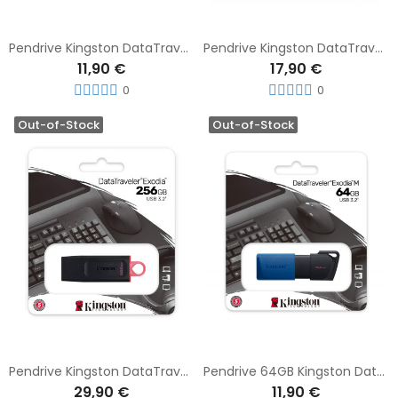
Pendrive Kingston DataTraveler® Exodia™ 64GB 3.2'
Pendrive Kingston DataTraveler® Exodia™ 128GB 3.2´
11,90 €
17,90 €
0
0
Out-of-Stock
Out-of-Stock
Pendrive Kingston DataTraveler® Exodia™ 256GB 3.2´
Pendrive 64GB Kingston DataTraveler Exodia M USB 3.2
29,90 €
11,90 €