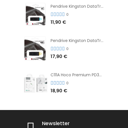
Pendrive Kingston DataTraveler® Exodia™ 64GB 3.2'
0
11,90 €
Pendrive Kingston DataTraveler® Exodia™ 128GB 3.2´
0
17,90 €
C111A Hoco Premium PD30W Adaptador de Carga Rápida Puerto Dual USB+Tipo C + Cable
0
18,90 €
Newsletter