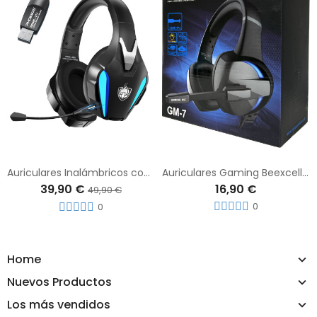
Auriculares Inalámbricos con Diadema Retráctil Phoinikas Q5S para PS4/PS5/PC con Micrófono + Adaptador USB - C
Auriculares Gaming Beexcellent GM7 con Micrófono
39,90 €
16,90 €
49,90 €
0
0
Home
Nuevos Productos
Los más vendidos