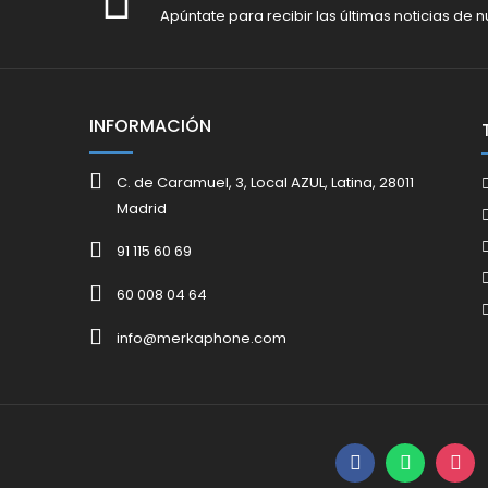
Apúntate para recibir las últimas noticias de n
INFORMACIÓN
C. de Caramuel, 3, Local AZUL, Latina, 28011
Madrid
91 115 60 69
60 008 04 64
info@merkaphone.com