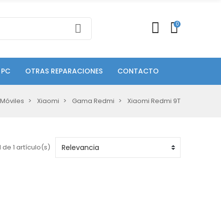
0
 PC
OTRAS REPARACIONES
CONTACTO
Móviles
Xiaomi
Gama Redmi
Xiaomi Redmi 9T
 de 1 artículo(s)