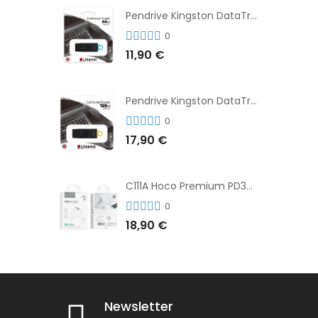
Pendrive Kingston DataTraveler® Exodia™ 64GB 3.2'
0
11,90 €
Pendrive Kingston DataTraveler® Exodia™ 128GB 3.2´
0
17,90 €
C111A Hoco Premium PD30W Adaptador de Carga Rápida Puerto Dual USB+Tipo C + Cable
0
18,90 €
Newsletter